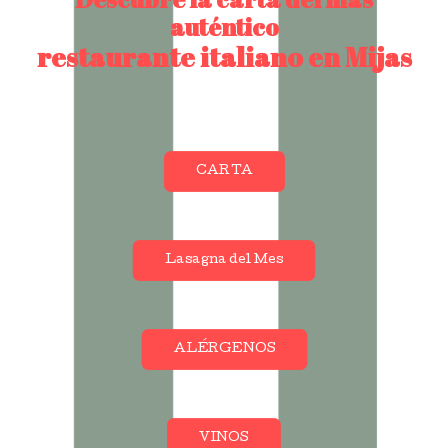
auténtico
restaurante italiano en Mijas
CARTA
Lasagna del Mes
ALÉRGENOS
VINOS